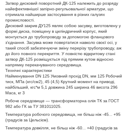
Затвор дисковий поворотний ДК-125 належить до розряду
найефективнішої запірно-регульовальної арматури, що
отримала найширше застосування в різних галузях
промисловості.
Дисковий закрив ДУ125 являє собою засувку, виготовлену у
формі диска, поміщену в циліндричний корпус, який
монтується до трубопроводу за допомогою фланцового
з'єднання. Засувка може повертатися навколо своєї осі, у
такий спосіб забезпечуючи зміну перерізу трубопроводу, аж
до його повного перекриття. У повністю відкритому стані
затвор ДК-125 розміщується під прямим кутом відносно
напрямку перекачуваного середовища.
Технічні характеристики
Найменування DN 125 Умовний прохід DN, мм 125 Робочий
тиск, МПа (кгс/см2), 45 (4,5) Крутний момент на приводі,
найбільший, кгс*м 5,1 довжина 245 ширина 46 висота 296
Маса, кг 3
Робоче середовище — трансформаторна олія ТК за ГОСТ
982 або ГК за ТУ 381011025.
Температура робочого середовища, не більш ніж -45... +95
(градусів за Цельсієм).
Температура довкілля, не більш ніж -60... +40 (градусів за