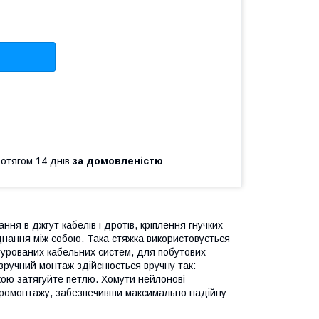
ротягом 14 днів
за домовленістю
ня в джгут кабелів і дротів, кріплення гнучких
єднання між собою. Така стяжка використовується
турованих кабельних систем, для побутових
 зручний монтаж здійснюється вручну так:
укою затягуйте петлю. Хомути нейлонові
ектромонтажу, забезпечивши максимально надійну