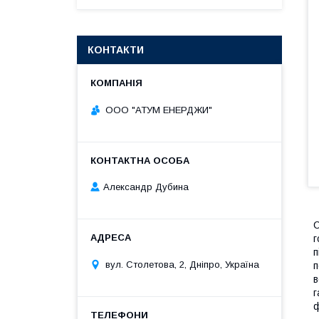
КОНТАКТИ
ООО "АТУМ ЕНЕРДЖИ"
Александр Дубина
С
г
п
вул. Столетова, 2, Дніпро, Україна
п
в
г
ф