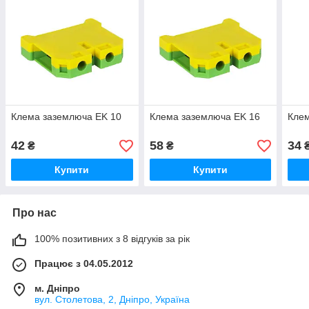
Клема заземлюча EK 10
Клема заземлюча EK 16
Клем
42
58
34
₴
₴
Купити
Купити
Про нас
100% позитивних з 8 відгуків за рік
Працює з 04.05.2012
м. Дніпро
вул. Столетова, 2, Дніпро, Україна