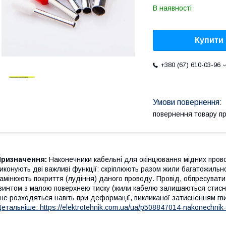
В наявності
Купити
+380 (67) 610-03-96
повернення товару п
Призначення:
Наконечники кабельні для окінцювання мідних проводі
иконують дві важливі функції: скріплюють разом жили багатожильн
амінюють покриття (лудіння) даного проводу. Провід, обпресувати
винтом з малою поверхнею тиску (жили кабелю залишаються стисн
 не розходяться навіть при деформації, викликаної затисненням гв
етальніше: https://elektrotehnik.com.ua/ua/p508847014-nakonechnik-vt