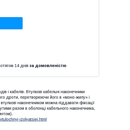
ротягом 14 днів
за домовленістю
в і кабелів. Втулкові кабельні наконечники
ого дроти, перетворюючи його в «моно-жилу» і
 втулкові наконечником можна піддавати фіксації
утими разом в оболонці кабельного наконечника,
интом).
ulochnyj-izolyatsiej.html