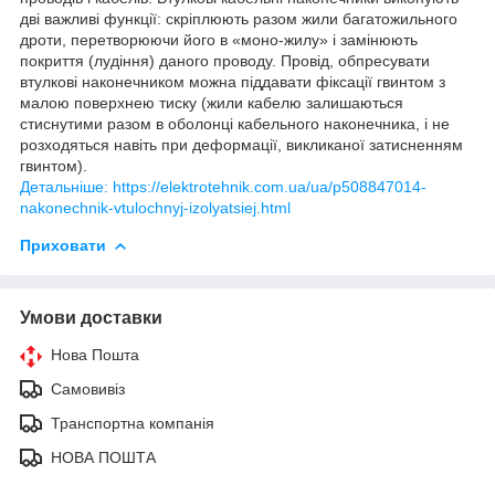
дві важливі функції: скріплюють разом жили багатожильного
дроти, перетворюючи його в «моно-жилу» і замінюють
покриття (лудіння) даного проводу. Провід, обпресувати
втулкові наконечником можна піддавати фіксації гвинтом з
малою поверхнею тиску (жили кабелю залишаються
стиснутими разом в оболонці кабельного наконечника, і не
розходяться навіть при деформації, викликаної затисненням
гвинтом).
Детальніше: https://elektrotehnik.com.ua/ua/p508847014-
nakonechnik-vtulochnyj-izolyatsiej.html
Приховати
Умови доставки
Нова Пошта
Самовивіз
Транспортна компанія
НОВА ПОШТА