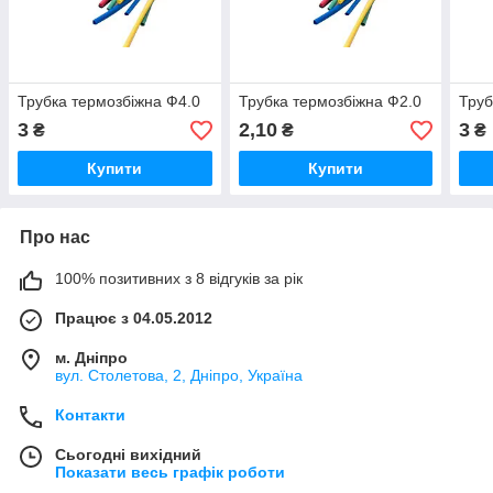
Трубка термозбіжна Ф4.0
Трубка термозбіжна Ф2.0
Труб
3
2,10
3
₴
₴
₴
Купити
Купити
Про нас
100% позитивних з 8 відгуків за рік
Працює з 04.05.2012
м. Дніпро
вул. Столетова, 2, Дніпро, Україна
Контакти
Сьогодні вихідний
Показати весь графік роботи