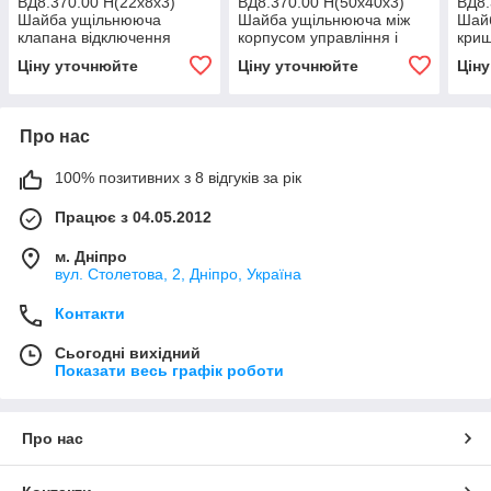
ВД8.370.00 Н(22х8х3)
ВД8.370.00 Н(50х40х3)
ВД8.
Шайба ущільнююча
Шайба ущільнююча між
Шай
клапана відключення
корпусом управління і
криш
вихлопним клапаном
клап
Ціну уточнюйте
Ціну уточнюйте
Цін
го к
Про нас
100% позитивних з 8 відгуків за рік
Працює з 04.05.2012
м. Дніпро
вул. Столетова, 2, Дніпро, Україна
Контакти
Сьогодні вихідний
Показати весь графік роботи
Про нас