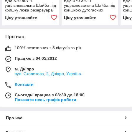
ВД8.370.407.1
ВД8.370.397.1
ВД8.
ущільнювальна Шайба під
ущільнювальна Шайба під
ущіл
кришку люка резервуара
кришкою дугогасних
криш
пристроїв з боку поршня
Ціну уточнюйте
Ціну уточнюйте
Цін
Про нас
100% позитивних з 8 відгуків за рік
Працює з 04.05.2012
м. Дніпро
вул. Столетова, 2, Дніпро, Україна
Контакти
Сьогодні працює з 08:30 до 18:00
Показати весь графік роботи
Про нас