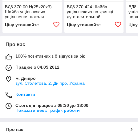
ВД8.370.00 Н(25х20х3)
ВД8.370.424 Шайба
ВД8
Шайба ущільнююча
ущільнююча на кришці
ущі
ущільнення цоколя
дугогасительной
пор
пристрою під клапаном
упра
Ціну уточнюйте
Ціну уточнюйте
Цін
управління
супр
Про нас
100% позитивних з 8 відгуків за рік
Працює з 04.05.2012
м. Дніпро
вул. Столетова, 2, Дніпро, Україна
Контакти
Сьогодні працює з 08:30 до 18:00
Показати весь графік роботи
Про нас