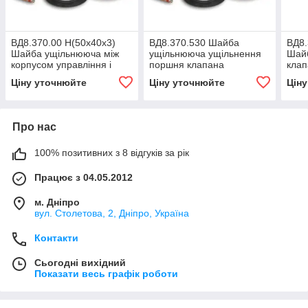
ВД8.370.00 Н(50х40х3)
ВД8.370.530 Шайба
ВД8.
Шайба ущільнююча між
ущільнююча ущільнення
Шай
корпусом управління і
поршня клапана
клап
вихлопним клапаном
управління
супр
Ціну уточнюйте
Ціну уточнюйте
Цін
супроводжуючого контакту
Про нас
100% позитивних з 8 відгуків за рік
Працює з 04.05.2012
м. Дніпро
вул. Столетова, 2, Дніпро, Україна
Контакти
Сьогодні вихідний
Показати весь графік роботи