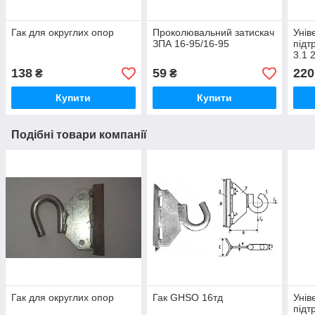
Гак для округлих опор
Проколювальний затискач
Унів
ЗПА 16-95/16-95
підт
3.1 
138
59
220
₴
₴
Купити
Купити
Подібні товари компанії
Гак для округлих опор
Гак GHSO 16тд
Унів
підт