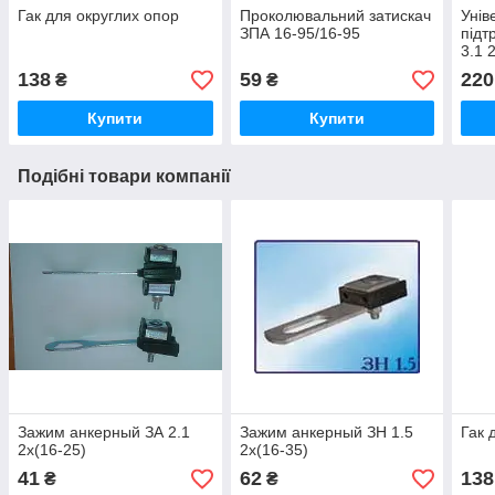
Гак для округлих опор
Проколювальний затискач
Унів
ЗПА 16-95/16-95
підт
3.1 
138
59
220
₴
₴
Купити
Купити
Подібні товари компанії
Зажим анкерный ЗА 2.1
Зажим анкерный ЗН 1.5
Гак 
2х(16-25)
2х(16-35)
41
62
138
₴
₴