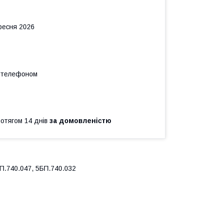
ересня 2026
а телефоном
ротягом 14 днів
за домовленістю
П.740.047, 5БП.740.032