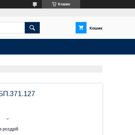
Кошик
Кошик
БП.371.127
в роздріб