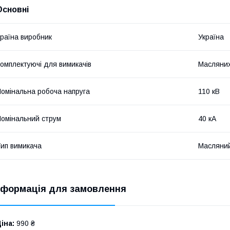
Основні
раїна виробник
Україна
омплектуючі для вимикачів
Масляни
омінальна робоча напруга
110 кВ
омінальний струм
40 кА
ип вимикача
Масляни
нформація для замовлення
іна:
990 ₴