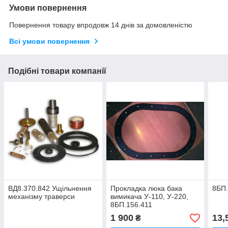
Умови повернення
Повернення товару впродовж 14 днів за домовленістю
Всі умови повернення
Подібні товари компанії
ВД8.370.842 Ущільнення
Прокладка люка бака
8БП.
механізму траверси
вимикача У-110, У-220,
8БП.156.411
1 900
13,
₴