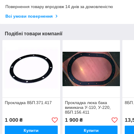
Повернення товару впродовж 14 днів за домовленістю
Всі умови повернення
Подібні товари компанії
Прокладка 8БП.371.417
Прокладка люка бака
8БП.
вимикача У-110, У-220,
8БП.156.411
1 000
1 900
13,
₴
₴
Купити
Купити